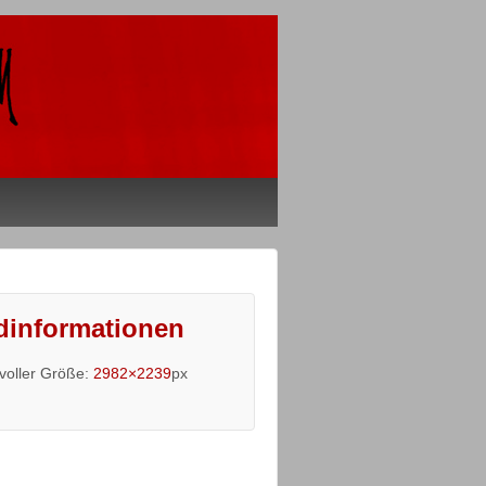
dinformationen
 voller Größe:
2982×2239
px