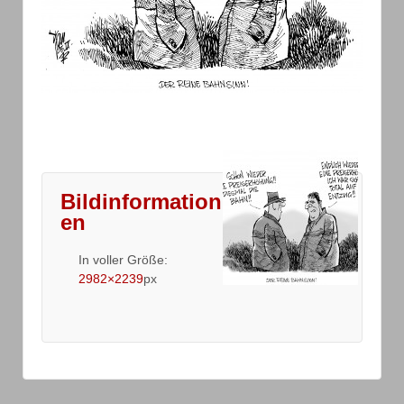
Bildinformation
en
In voller Größe:
2982×2239
px