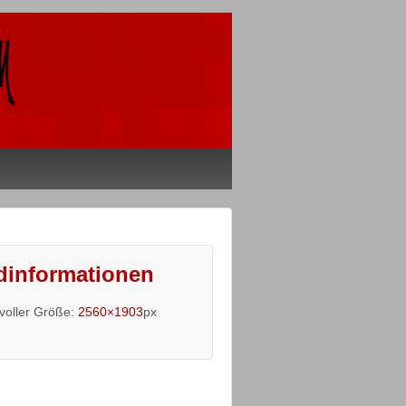
dinformationen
 voller Größe:
2560×1903
px