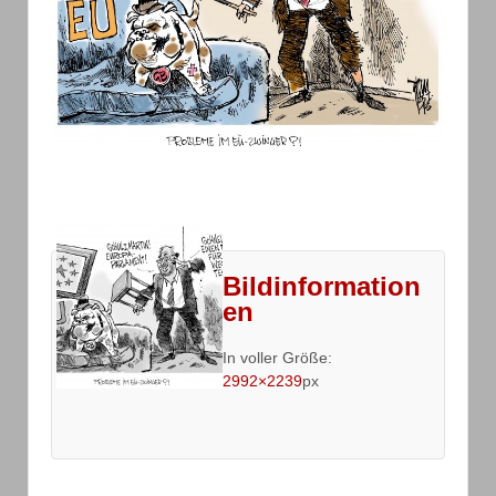
Bildinformation
en
In voller Größe:
2992×2239
px