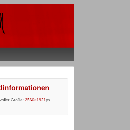
dinformationen
 voller Größe:
2560×1921
px