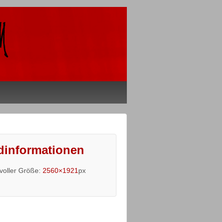
dinformationen
 voller Größe:
2560×1921
px