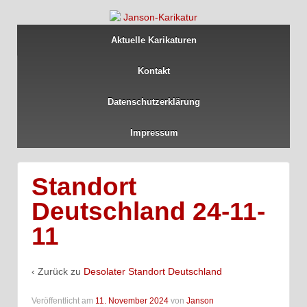
Aktuelle Karikaturen
Kontakt
Datenschutzerklärung
Impressum
Standort
Deutschland 24-11-
11
‹ Zurück zu
Desolater Standort Deutschland
Veröffentlicht am
11. November 2024
von
Janson