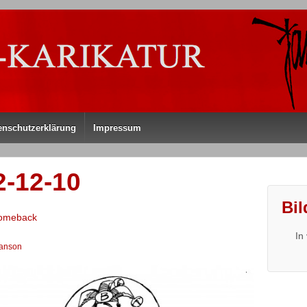
enschutzerklärung
Impressum
2-12-10
Bil
Comeback
In
anson