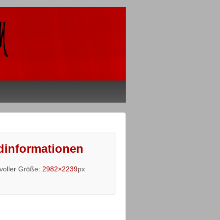
dinformationen
 voller Größe:
2982×2239
px