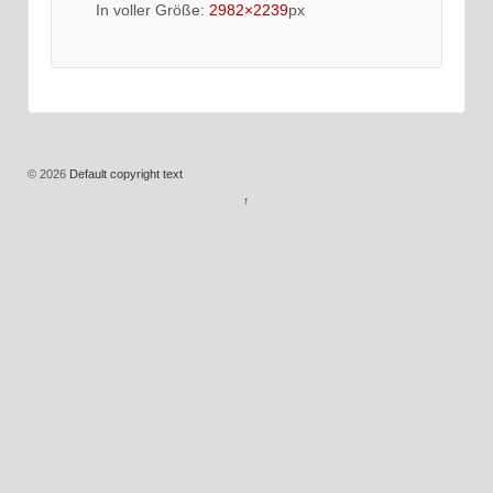
In voller Größe:
2982×2239
px
© 2026
Default copyright text
↑