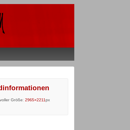
dinformationen
 voller Größe:
2965×2211
px