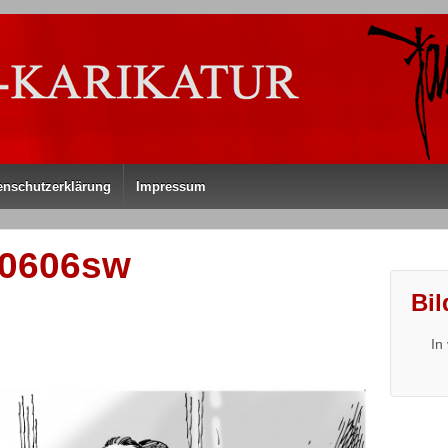
enschutzerklärung
Impressum
20606sw
Bil
In