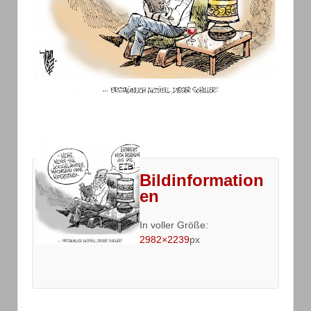
Bildinformation
en
In voller Größe:
2982×2239
px