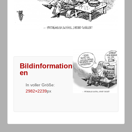
Bildinformation
en
In voller Größe:
2982×2239
px