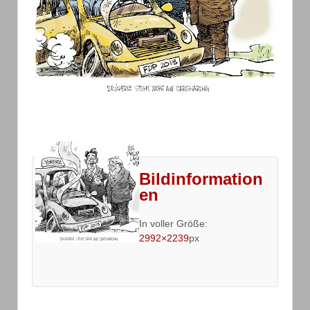
Bildinformation
en
In voller Größe:
2992×2239
px