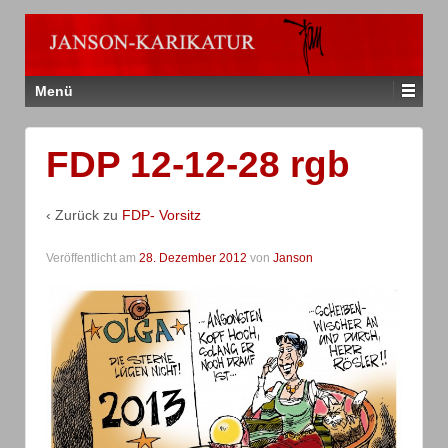
Menü
FDP 12-12-28 rgb
‹ Zurück zu
FDP- Vorsitz
Veröffentlicht am
28. Dezember 2012
von
Janson