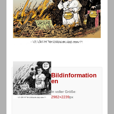
Bildinformation
en
In voller Größe:
2982×2239
px