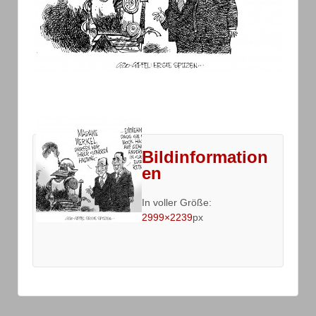
Bildinformation
en
In voller Größe:
2999×2239
px