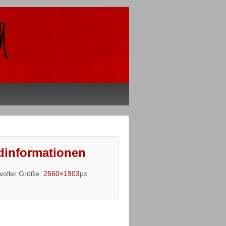
dinformationen
 voller Größe:
2560×1903
px