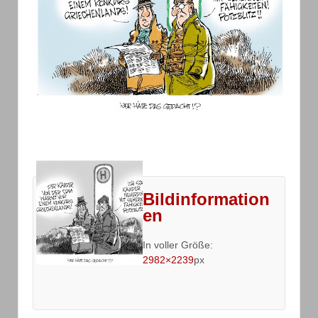
Bildinformation
en
In voller Größe:
2982×2239
px