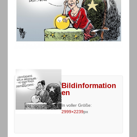
Bildinformation
en
In voller Größe:
2999×2239
px