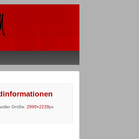
dinformationen
 voller Größe:
2999×2239
px