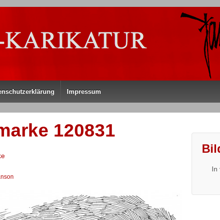
enschutzerklärung
Impressum
marke 120831
Bil
ke
In
anson