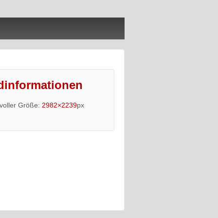
dinformationen
 voller Größe:
2982×2239
px