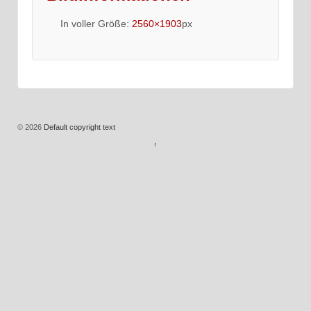
In voller Größe:
2560×1903
px
© 2026
Default copyright text
↑