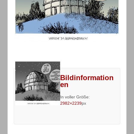
Bildinformation
en
In voller Größe:
2982×2239
px