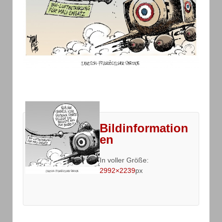
Bildinformation
en
In voller Größe:
2992×2239
px