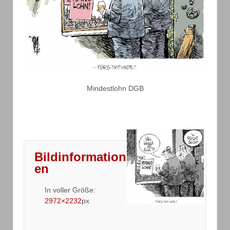
Mindestlohn DGB
Bildinformation
en
In voller Größe:
2972×2232
px