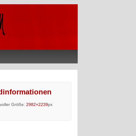
dinformationen
 voller Größe:
2982×2239
px