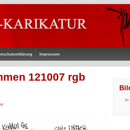
enschutzerklärung
Impressum
men 121007 rgb
Bil
In
on