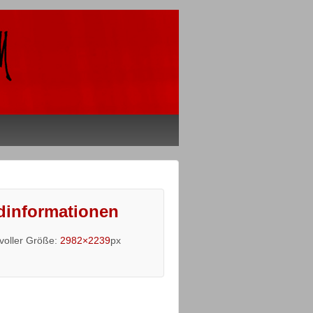
dinformationen
 voller Größe:
2982×2239
px