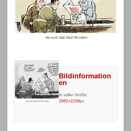
Bildinformation
en
In voller Größe:
2982×2239
px