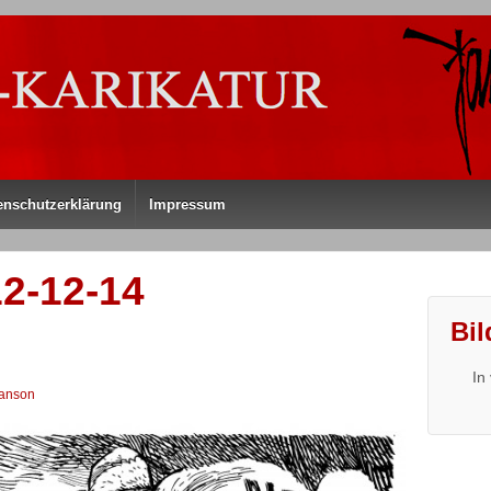
enschutzerklärung
Impressum
2-12-14
Bil
In
anson