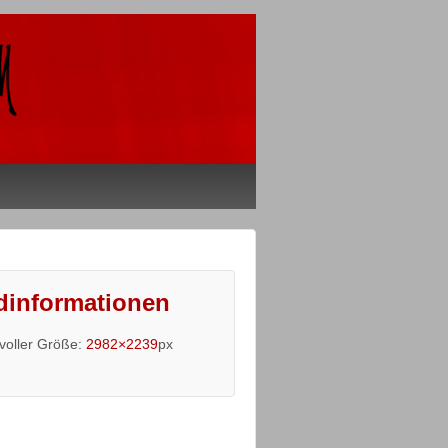
dinformationen
 voller Größe:
2982×2239
px