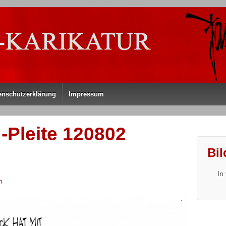
enschutzerklärung
Impressum
-Pleite 120802
Bil
In
n