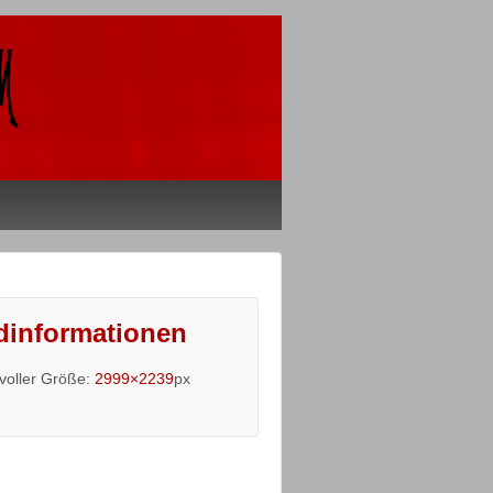
dinformationen
 voller Größe:
2999×2239
px