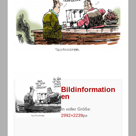
Bildinformation
en
In voller Größe:
2992×2239
px