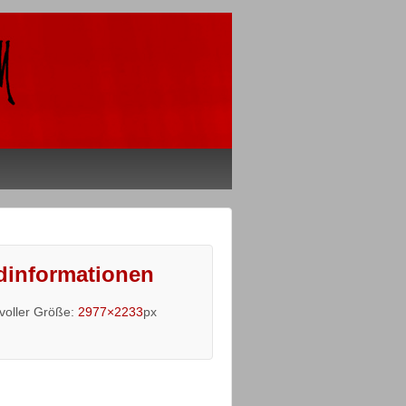
dinformationen
 voller Größe:
2977×2233
px