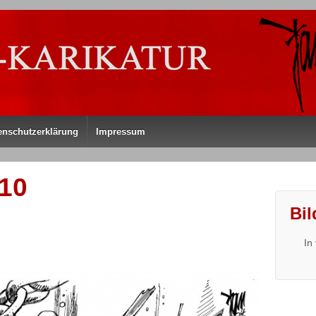
enschutzerklärung
Impressum
410
Bil
In