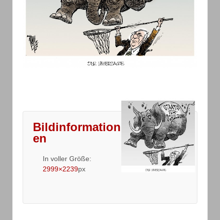
Bildinformation
en
In voller Größe:
2999×2239
px