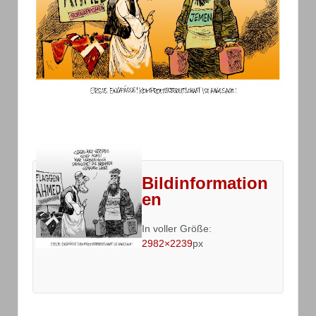
Bildinformation
en
In voller Größe:
2982×2239
px