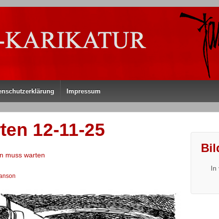
enschutzerklärung
Impressum
en 12-11-25
Bil
hn muss warten
In
anson