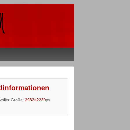
dinformationen
 voller Größe:
2982×2239
px