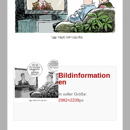
Bildinformation
en
In voller Größe:
2982×2239
px