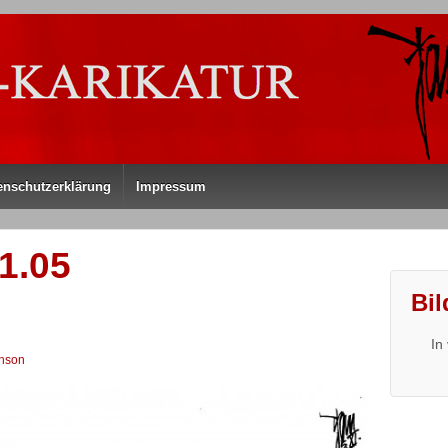
enschutzerklärung
Impressum
1.05
Bil
In
nson