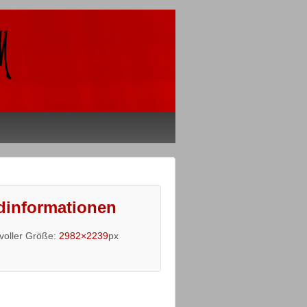
dinformationen
 voller Größe:
2982×2239
px