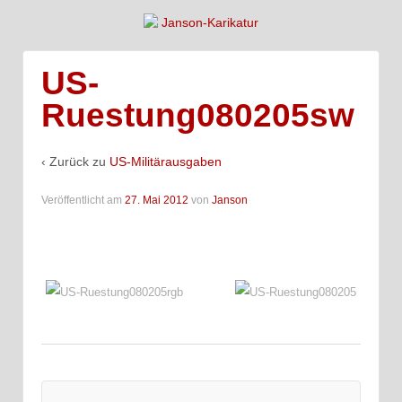
US-
Ruestung080205sw
‹ Zurück zu
US-Militärausgaben
Veröffentlicht am
27. Mai 2012
von
Janson