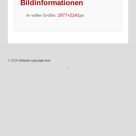
Bildinformationen
In voller Größe:
2977×2241
px
© 2026
Default copyright text
↑