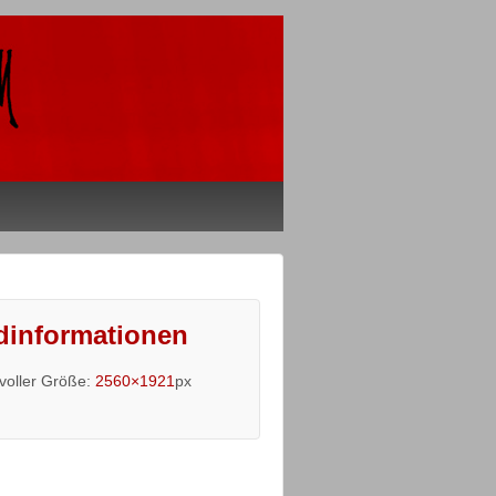
dinformationen
 voller Größe:
2560×1921
px