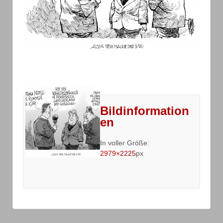
Bildinformation
en
In voller Größe:
2979×2225
px