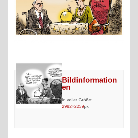
Bildinformation
en
In voller Größe:
2982×2239
px