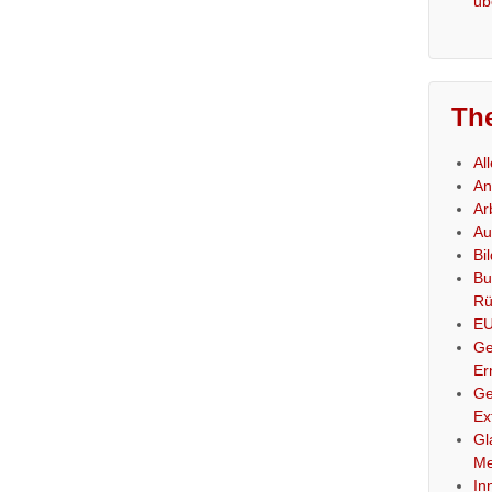
üb
Th
Al
An
Ar
Au
Bi
Bu
Rü
E
Ge
Er
Ge
Ex
Gl
Me
In