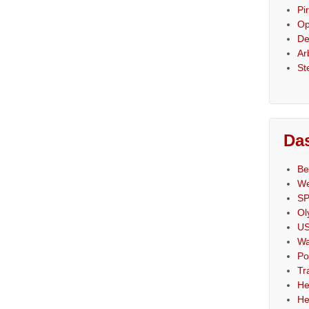
Pi
Op
De
Ar
St
Das
Be
We
SP
Ol
US
Wa
Po
Tr
He
He