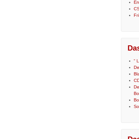
En
CS
Fr
Das
“ 
De
Bl
CD
De
Bo
Bo
So