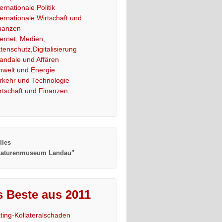
ternationale Politik
ternationale Wirtschaft und
nanzen
ternet, Medien,
tenschutz,Digitalisierung
andale und Affären
welt und Energie
rkehr und Technologie
rtschaft und Finanzen
lles
katurenmuseum Landau"
 Beste aus 2011
ting-Kollateralschaden