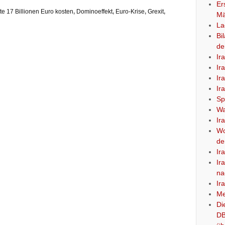
Er
te 17 Billionen Euro kosten
,
Dominoeffekt
,
Euro-Krise
,
Grexit
,
Mä
La
Bi
de
Ir
Ir
Ir
Ir
Sp
Wa
Ir
Wo
de
Ir
Ir
na
Ir
Me
Di
DB