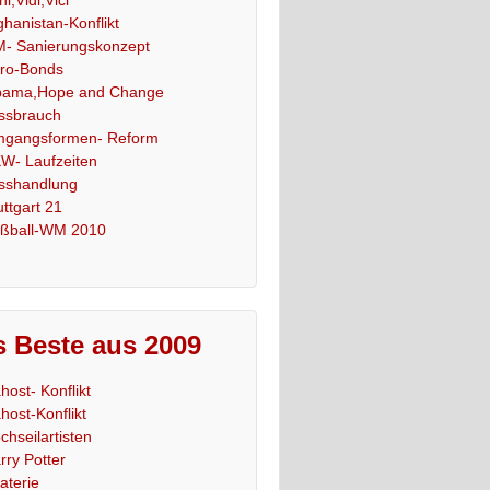
ghanistan-Konflikt
- Sanierungskonzept
ro-Bonds
ama,Hope and Change
ssbrauch
gangsformen- Reform
W- Laufzeiten
sshandlung
uttgart 21
ßball-WM 2010
 Beste aus 2009
host- Konflikt
host-Konflikt
chseilartisten
rry Potter
raterie