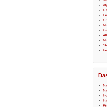
Af
GM
Eu
Ob
Mi
Um
AK
Mi
St
Fu
Das
Na
Na
Ho
Ha
Pi