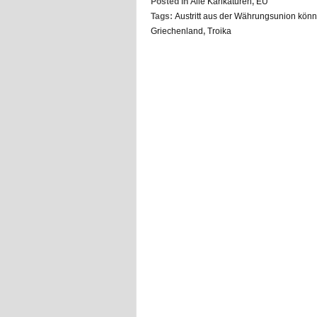
Posted in
Alle Karikaturen
,
EU
Tags:
Austritt aus der Währungsunion könn
Griechenland
,
Troika