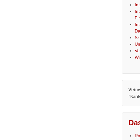
In
In
Fi
In
Da
Sk
Um
Ve
Wi
Virtue
"Kari
Das
Ra