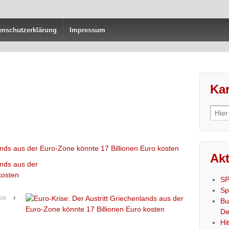
enschutzerklärung
Impressum
Kar
Sear
for:
Akt
SP
Sp
ise
›
Bu
De
Hi