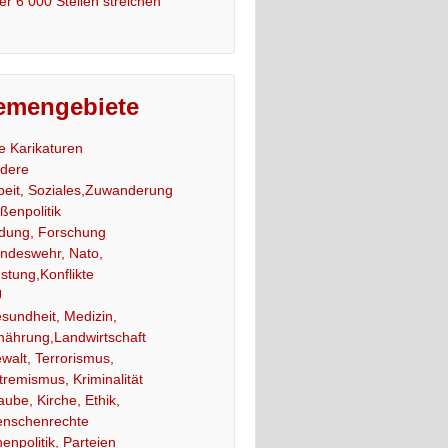
er 6 000 Stellen streichen
emengebiete
le Karikaturen
dere
beit, Soziales,Zuwanderung
ßenpolitik
ldung, Forschung
ndeswehr, Nato,
stung,Konflikte
U
sundheit, Medizin,
nährung,Landwirtschaft
walt, Terrorismus,
tremismus, Kriminalität
aube, Kirche, Ethik,
nschenrechte
nenpolitik, Parteien