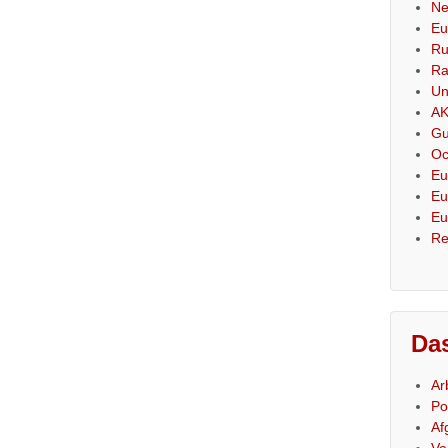
Ne
Eu
Ru
Ra
Un
AK
Gu
Oc
Eu
Eu
Eu
Re
Das
Ar
Po
Af
Ve