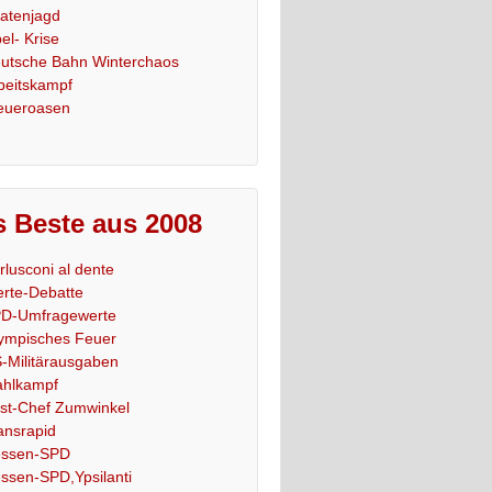
ratenjagd
el- Krise
utsche Bahn Winterchaos
beitskampf
eueroasen
 Beste aus 2008
rlusconi al dente
rte-Debatte
D-Umfragewerte
ympisches Feuer
-Militärausgaben
hlkampf
st-Chef Zumwinkel
ansrapid
ssen-SPD
ssen-SPD,Ypsilanti