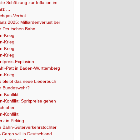
ste Schätzung zur Inflation im
rz …
chgas-Verbot
lanz 2025: Milliardenverlust bei
r Deutschen Bahn
an-Krieg
an-Krieg
an-Krieg
an-Krieg
ritpreis-Explosion
hl-Patt in Baden-Württemberg
an-Krieg
 bleibt das neue Liederbuch
r Bundeswehr?
an-Konflikt
an-Konflikt: Spritpreise gehen
ch oben
an-Konflikt
rz in Peking
e Bahn-Güterverkehrstochter
 Cargo will in Deutschland