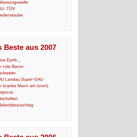
tlassungswelle
U- TÜV
iedenstaube
 Beste aus 2007
Live Earth „
r rote Baron
ackwater
U Landau,Super-GAU
r kranke Mann am (vom)
sporus
tschaften
lidaritätszuschlag