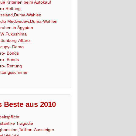
ue Kriterien beim Autokauf
ro-Rettung
ssland,Duma-Wahlen
dio Medwedew,Duma-Wahlen
ruhen in Ägypten
W Fukushima
ttenberg-Affäre
cupy- Demo
ro- Bonds
ro- Bonds
ro- Rettung
ttungsschirme
 Beste aus 2010
beitspflicht
stantike Tragödie
ghanistan,Taliban-Aussteiger
ni,Vidi,Vici