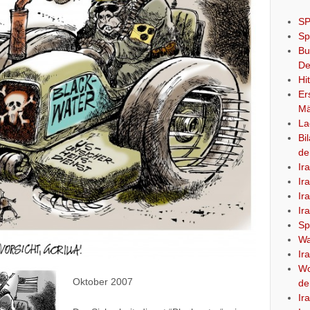
SP
Sp
Bu
De
Hi
Er
Mä
La
Bi
de
Ir
Ir
Ir
Ir
Sp
Wa
Ir
Wo
Oktober 2007
de
Ir