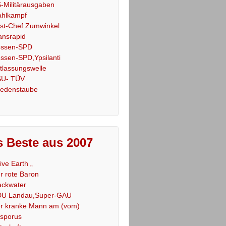
-Militärausgaben
hlkampf
st-Chef Zumwinkel
ansrapid
ssen-SPD
ssen-SPD,Ypsilanti
tlassungswelle
U- TÜV
iedenstaube
 Beste aus 2007
Live Earth „
r rote Baron
ackwater
U Landau,Super-GAU
r kranke Mann am (vom)
sporus