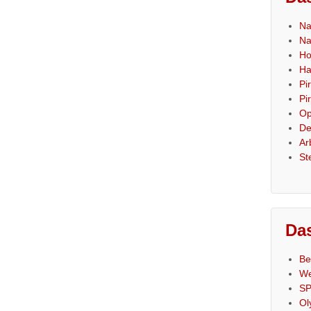
Na
Na
Ho
Ha
Pi
Pi
Op
De
Ar
St
Das
Be
We
SP
Ol