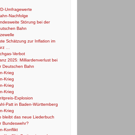
D-Umfragewerte
ahn-Nachfolge
ndesweite Störung bei der
utschen Bahn
tzewelle
ste Schätzung zur Inflation im
rz …
chgas-Verbot
lanz 2025: Milliardenverlust bei
r Deutschen Bahn
an-Krieg
an-Krieg
an-Krieg
an-Krieg
ritpreis-Explosion
hl-Patt in Baden-Württemberg
an-Krieg
 bleibt das neue Liederbuch
r Bundeswehr?
an-Konflikt