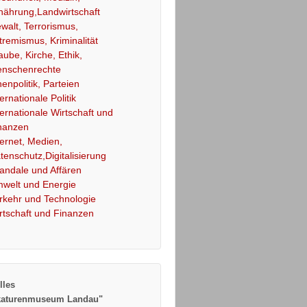
nährung,Landwirtschaft
walt, Terrorismus,
tremismus, Kriminalität
aube, Kirche, Ethik,
nschenrechte
nenpolitik, Parteien
ternationale Politik
ternationale Wirtschaft und
nanzen
ternet, Medien,
tenschutz,Digitalisierung
andale und Affären
welt und Energie
rkehr und Technologie
rtschaft und Finanzen
lles
katurenmuseum Landau"