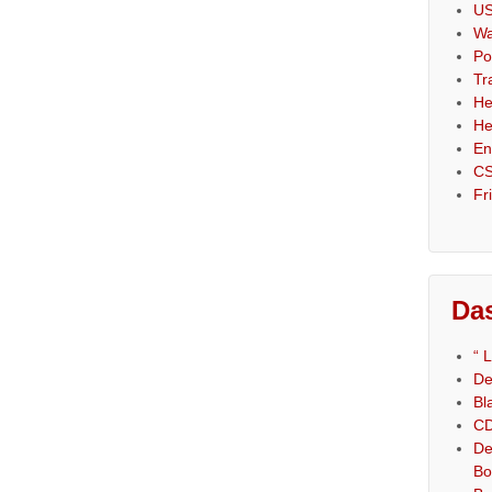
US
Wa
Po
Tr
He
He
En
CS
Fr
Das
“ 
De
Bl
CD
De
Bo