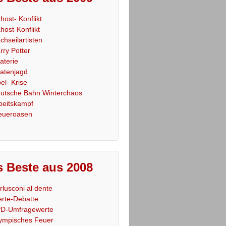
host- Konflikt
host-Konflikt
chseilartisten
rry Potter
raterie
ratenjagd
el- Krise
utsche Bahn Winterchaos
beitskampf
eueroasen
 Beste aus 2008
rlusconi al dente
rte-Debatte
D-Umfragewerte
ympisches Feuer