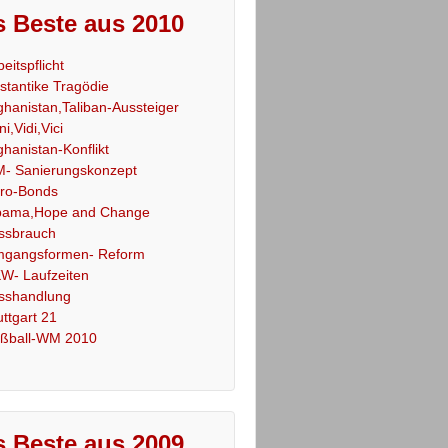
 Beste aus 2010
beitspflicht
stantike Tragödie
ghanistan,Taliban-Aussteiger
ni,Vidi,Vici
ghanistan-Konflikt
- Sanierungskonzept
ro-Bonds
ama,Hope and Change
ssbrauch
gangsformen- Reform
W- Laufzeiten
sshandlung
uttgart 21
ßball-WM 2010
 Beste aus 2009