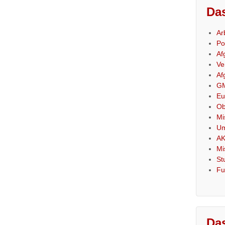
Das
Ar
Po
Af
Ve
Af
GM
Eu
Ob
Mi
Um
AK
Mi
St
Fu
Das