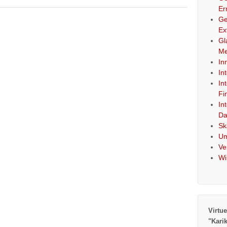
Er
Ge
Ex
Gl
Me
In
In
In
Fi
In
Da
Sk
Um
Ve
Wi
Virtue
"Kari