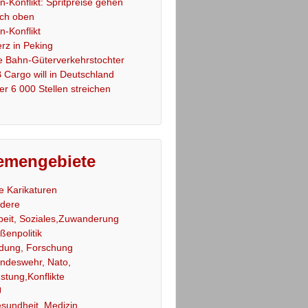
an-Konflikt: Spritpreise gehen
ch oben
an-Konflikt
rz in Peking
e Bahn-Güterverkehrstochter
 Cargo will in Deutschland
er 6 000 Stellen streichen
emengebiete
le Karikaturen
dere
beit, Soziales,Zuwanderung
ßenpolitik
ldung, Forschung
ndeswehr, Nato,
stung,Konflikte
U
sundheit, Medizin,