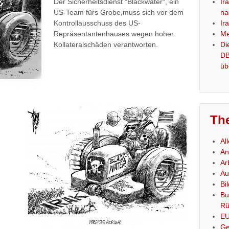
Der Sicherheitsdienst “Blackwater“, ein
Ir
US-Team fürs Grobe,muss sich vor dem
na
Kontrollausschuss des US-
Ir
Repräsentantenhauses wegen hoher
Me
Kollateralschäden verantworten.
Di
DB
üb
Th
Al
An
Ar
Au
Bi
Bu
Rü
E
Ge