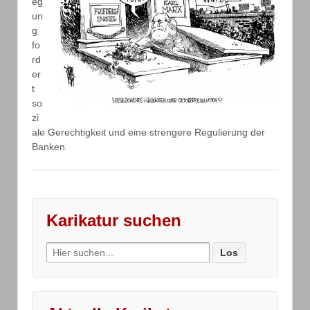
eg
un
g
fo
rd
er
t
so
zi
ale Gerechtigkeit und eine strengere Regulierung der
Banken.
Karikatur suchen
Search
for: