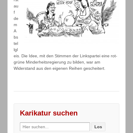
au
f
de
m
A
bs
tel
lgl
eis. Die Idee, mit den Stimmen der Linkspartei eine rot-
grüne Minderheitsregierung zu bilden, war am
Widerstand aus den eigenen Reihen gescheitert.
Karikatur suchen
Search
for: