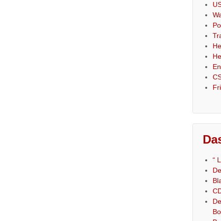
US
Wa
Po
Tr
He
He
En
CS
Fr
Das
“ 
De
Bl
CD
De
Bo