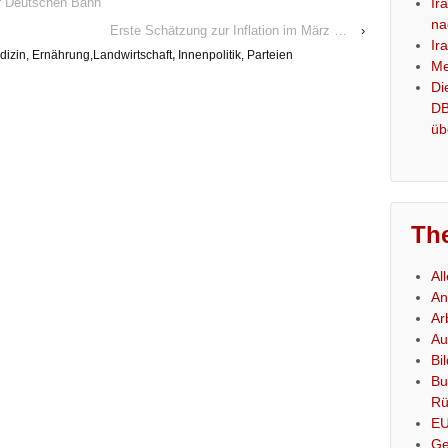
Ir
der Deutschen Bahn
na
Erste Schätzung zur Inflation im März …
›
Ir
izin, Ernährung,Landwirtschaft
,
Innenpolitik, Parteien
Me
Di
DB
üb
Th
Al
An
Ar
Au
Bi
Bu
Rü
E
Ge