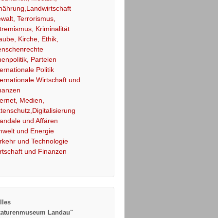
nährung,Landwirtschaft
walt, Terrorismus,
tremismus, Kriminalität
aube, Kirche, Ethik,
nschenrechte
nenpolitik, Parteien
ternationale Politik
ternationale Wirtschaft und
nanzen
ternet, Medien,
tenschutz,Digitalisierung
andale und Affären
welt und Energie
rkehr und Technologie
rtschaft und Finanzen
lles
katurenmuseum Landau"