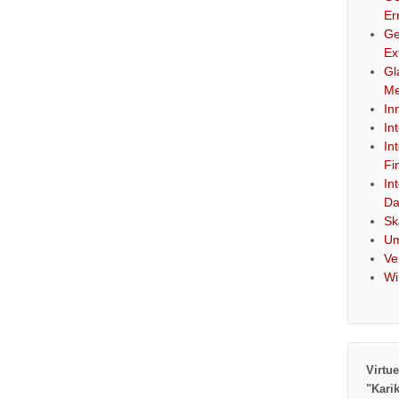
Er
Ge
Ex
Gl
Me
In
In
In
Fi
In
Da
Sk
Um
Ve
Wi
Virtue
"Kari