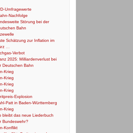
D-Umfragewerte
ahn-Nachfolge
ndesweite Störung bei der
utschen Bahn
tzewelle
ste Schätzung zur Inflation im
rz …
chgas-Verbot
lanz 2025: Milliardenverlust bei
r Deutschen Bahn
an-Krieg
an-Krieg
an-Krieg
an-Krieg
ritpreis-Explosion
hl-Patt in Baden-Württemberg
an-Krieg
 bleibt das neue Liederbuch
r Bundeswehr?
an-Konflikt