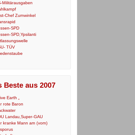
-Militärausgaben
hlkampf
st-Chef Zumwinkel
ansrapid
ssen-SPD
ssen-SPD,Ypsilanti
tlassungswelle
U- TÜV
iedenstaube
 Beste aus 2007
Live Earth „
r rote Baron
ackwater
U Landau,Super-GAU
r kranke Mann am (vom)
sporus