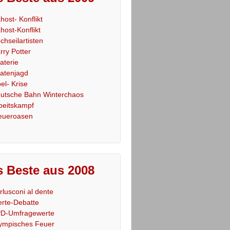
host- Konflikt
host-Konflikt
chseilartisten
rry Potter
raterie
ratenjagd
el- Krise
utsche Bahn Winterchaos
beitskampf
eueroasen
 Beste aus 2008
rlusconi al dente
rte-Debatte
D-Umfragewerte
ympisches Feuer