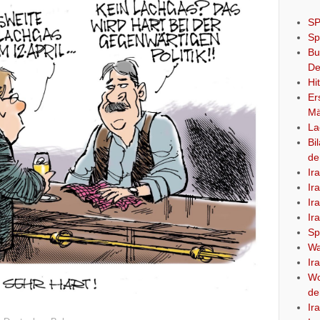
SP
Sp
Bu
De
Hi
Er
Mä
La
Bi
de
Ir
Ir
Ir
Ir
Sp
Wa
Ir
Wo
de
Ir