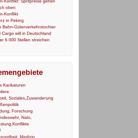
an-Konflikt: Spritpreise gehen
ch oben
an-Konflikt
rz in Peking
e Bahn-Güterverkehrstochter
 Cargo will in Deutschland
er 6 000 Stellen streichen
emengebiete
le Karikaturen
dere
beit, Soziales,Zuwanderung
ßenpolitik
ldung, Forschung
ndeswehr, Nato,
stung,Konflikte
U
sundheit, Medizin,