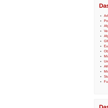
Das
Ar
Po
Af
Ve
Af
GM
Eu
Ob
Mi
Um
AK
Mi
St
Fu
Das