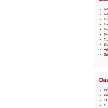
Na
Na
Ho
Ha
Pi
Pi
Op
De
Ar
St
Das
Be
We
SP
Ol