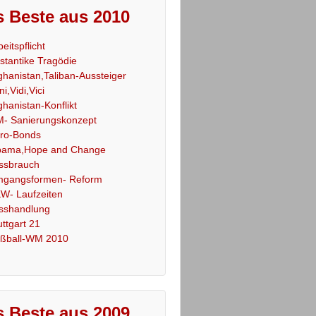
 Beste aus 2010
beitspflicht
stantike Tragödie
ghanistan,Taliban-Aussteiger
ni,Vidi,Vici
ghanistan-Konflikt
- Sanierungskonzept
ro-Bonds
ama,Hope and Change
ssbrauch
gangsformen- Reform
W- Laufzeiten
sshandlung
uttgart 21
ßball-WM 2010
 Beste aus 2009