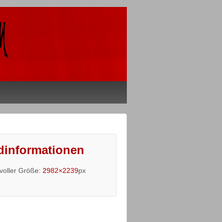
dinformationen
 voller Größe:
2982×2239
px