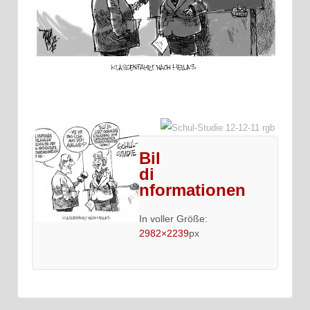
Bil
di
nformationen
In voller Größe:
2982×2239
px