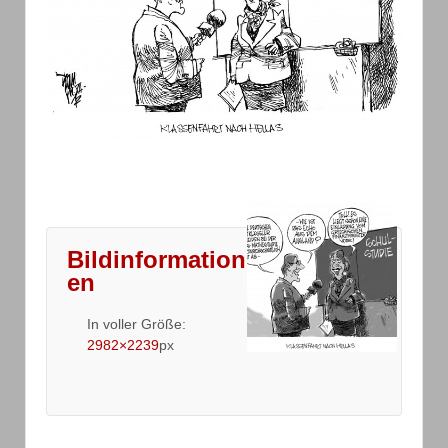
Bildinformation
en
In voller Größe:
2982×2239
px