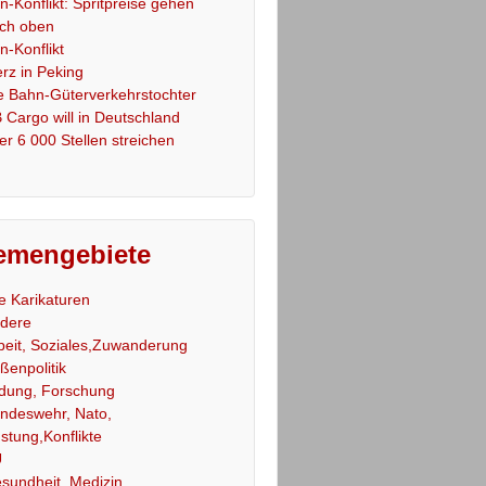
an-Konflikt: Spritpreise gehen
ch oben
an-Konflikt
rz in Peking
e Bahn-Güterverkehrstochter
 Cargo will in Deutschland
er 6 000 Stellen streichen
emengebiete
le Karikaturen
dere
beit, Soziales,Zuwanderung
ßenpolitik
ldung, Forschung
ndeswehr, Nato,
stung,Konflikte
U
sundheit, Medizin,