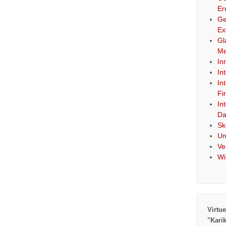
Er
Ge
Ex
Gl
Me
In
In
In
Fi
In
Da
Sk
Um
Ve
Wi
Virtue
"Kari