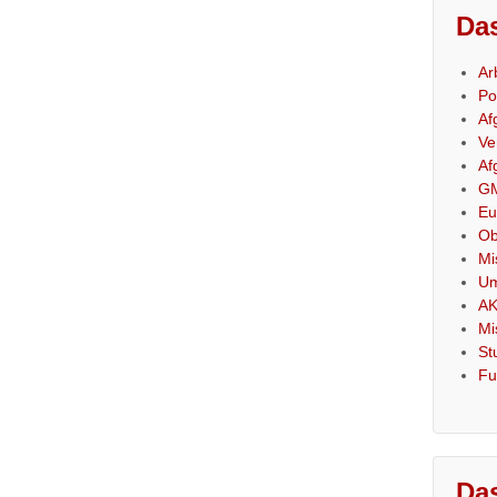
Das
Ar
Po
Af
Ve
Af
GM
Eu
Ob
Mi
Um
AK
Mi
St
Fu
Das