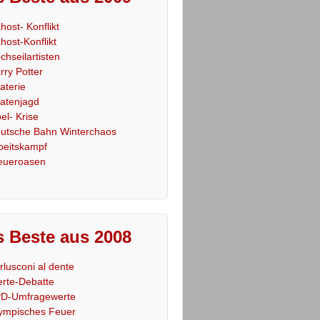
host- Konflikt
host-Konflikt
chseilartisten
rry Potter
raterie
ratenjagd
el- Krise
utsche Bahn Winterchaos
beitskampf
eueroasen
 Beste aus 2008
rlusconi al dente
rte-Debatte
D-Umfragewerte
ympisches Feuer