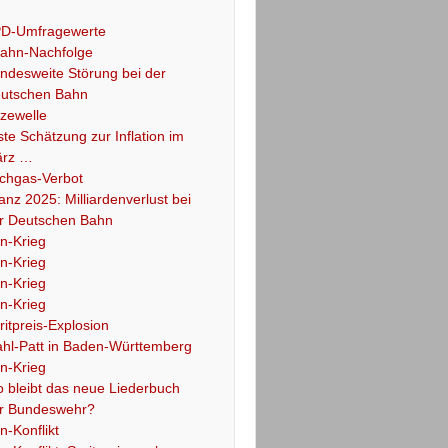
D-Umfragewerte
ahn-Nachfolge
ndesweite Störung bei der
utschen Bahn
tzewelle
ste Schätzung zur Inflation im
rz …
chgas-Verbot
lanz 2025: Milliardenverlust bei
r Deutschen Bahn
an-Krieg
an-Krieg
an-Krieg
an-Krieg
ritpreis-Explosion
hl-Patt in Baden-Württemberg
an-Krieg
 bleibt das neue Liederbuch
r Bundeswehr?
an-Konflikt