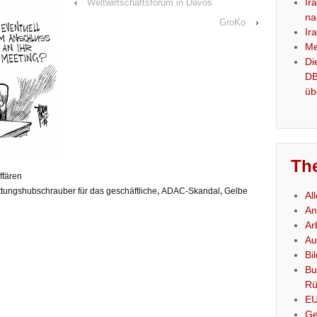
Ir
‹
Weltwirtschaftsforum in Davos
na
GroKo
›
Ir
Me
Di
DB
üb
Th
ffären
tungshubschrauber für das geschäftliche
,
ADAC-Skandal
,
Gelbe
Al
An
Ar
Au
Bi
Bu
Rü
E
Ge