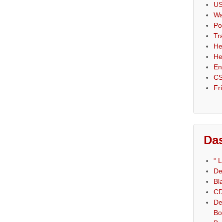
US
Wa
Po
Tr
He
He
En
CS
Fr
Das
“ 
De
Bl
CD
De
Bo