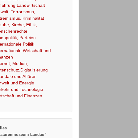
nährung,Landwirtschaft
walt, Terrorismus,
tremismus, Kriminalität
aube, Kirche, Ethik,
nschenrechte
nenpolitik, Parteien
ternationale Politik
ternationale Wirtschaft und
nanzen
ternet, Medien,
tenschutz,Digitalisierung
andale und Affären
welt und Energie
rkehr und Technologie
rtschaft und Finanzen
lles
katurenmuseum Landau"