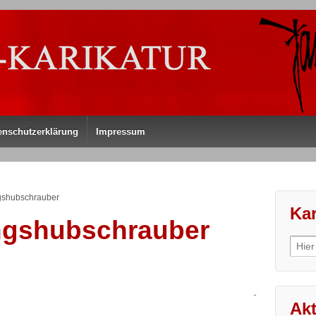
enschutzerklärung
Impressum
shubschrauber
Kar
gshubschrauber
Sear
for:
Akt