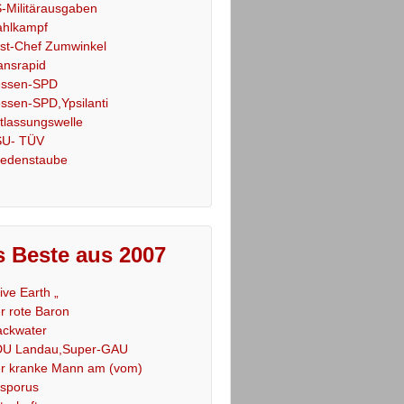
-Militärausgaben
hlkampf
st-Chef Zumwinkel
ansrapid
ssen-SPD
ssen-SPD,Ypsilanti
tlassungswelle
U- TÜV
iedenstaube
 Beste aus 2007
Live Earth „
r rote Baron
ackwater
U Landau,Super-GAU
r kranke Mann am (vom)
sporus