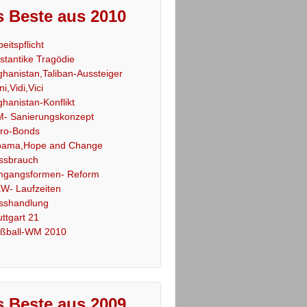
 Beste aus 2010
beitspflicht
stantike Tragödie
ghanistan,Taliban-Aussteiger
ni,Vidi,Vici
ghanistan-Konflikt
- Sanierungskonzept
ro-Bonds
ama,Hope and Change
ssbrauch
gangsformen- Reform
W- Laufzeiten
sshandlung
uttgart 21
ßball-WM 2010
 Beste aus 2009