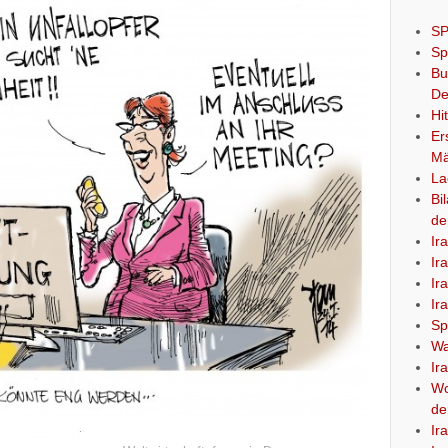
SP
Sp
Bu
De
Hi
Er
Mä
La
Bi
de
Ir
Ir
Ir
Ir
Sp
Wa
Ir
Wo
de
Ir