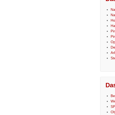
Na
Na
Ho
Ha
Pi
Pi
Op
De
Ar
St
Das
Be
We
SP
Ol